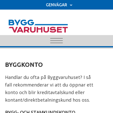
Hoppa
GENVÄGAR
till
huvudinnehåll
B
y
g
g
BYGGKONTO
v
a
Handlar du ofta på Byggvaruhuset? I så
r
fall rekommenderar vi att du öppnar ett
u
konto och blir kreditavtalskund eller
h
kontant/direktbetalningskund hos oss.
u
s
BYGG- OCH STAMKUNDSKONTO