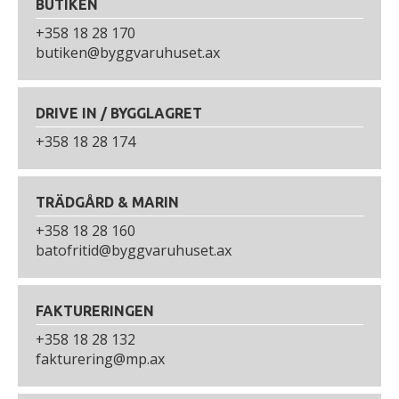
BUTIKEN
e
+358 18 28 170
t
butiken@byggvaruhuset.ax
DRIVE IN / BYGGLAGRET
+358 18 28 174
TRÄDGÅRD & MARIN
+358 18 28 160
batofritid@byggvaruhuset.ax
FAKTURERINGEN
+358 18 28 132
fakturering@mp.ax